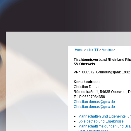
Home
>
click-TT
>
Vereine
>
Tischtennisverband Rheinland Rhe
SV Oberweis
VNr.: 000572, Gründungsjahr: 1932
Kontaktadresse
Christian Domas
Römerstraße, 1, 54635 Oberweis, D
Tel P 06527934356
Christian.domas@gmx.de
Christian.domas@gmx.de
Mannschaften und Ligeneinteilu
Spielbetrieb und Ergebnisse
Mannschaftsmeldungen und Bil