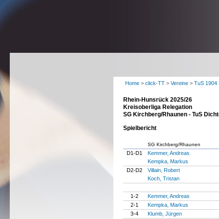
Home
>
click-TT
>
Vereine
>
TuS 1904 D
Rhein-Hunsrück 2025/26
Kreisoberliga Relegation
SG Kirchberg/Rhaunen - TuS Dichtel
Spielbericht
SG Kirchberg/Rhaunen
D1-D1
Kemmer, Andreas
Kempka, Markus
D2-D2
Villain, Robert
Koch, Tristan
1-2
Kemmer, Andreas
2-1
Kempka, Markus
3-4
Klumb, Jürgen