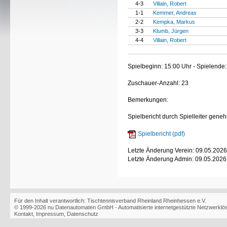
4-3
Villain, Robert
1-1
Kemmer, Andreas
2-2
Kempka, Markus
3-3
Klumb, Jürgen
4-4
Villain, Robert
Spielbeginn: 15:00 Uhr - Spielende:
Zuschauer-Anzahl: 23
Bemerkungen:
Spielbericht durch Spielleiter geneh
Spielbericht (pdf)
Letzte Änderung Verein: 09.05.2026
Letzte Änderung Admin: 09.05.2026
Für den Inhalt verantwortlich: Tischtennisverband Rheinland Rheinhessen e.V.
© 1999-2026
nu Datenautomaten GmbH - Automatisierte internetgestützte Netzwerkl
Kontakt
,
Impressum
,
Datenschutz