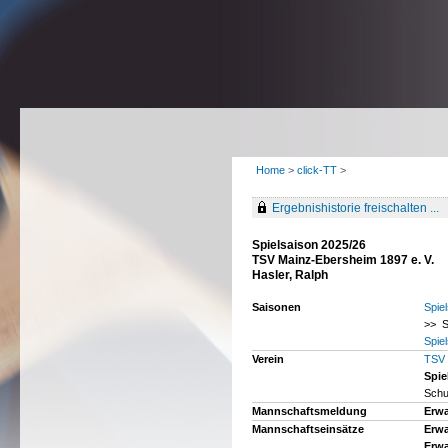
Home
>
click-TT
>
Ergebnishistorie freischalten ...
Spielsaison 2025/26
TSV Mainz-Ebersheim 1897 e. V.
Hasler, Ralph
Saisonen
Spie
>> S
Spie
Verein
TSV 
Spie
Schu
Mannschaftsmeldung
Erw
Mannschaftseinsätze
Erwa
Erwa