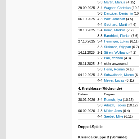
3-3
Martin, Marius
(4.15)
29.09.2025
3-4
Wagner, Christian
(10.
3-3
Danziger, Benjamin
(10
06.10.2025
4-3
Wolf, Joachim
(4.5)
4-4
Gebhard, Martin
(4.6)
10.10.2025
3-4
König, Markus
(7.7)
3-3
Barchfeld, Florian
(7.6)
27.10.2025
3-4
Heininger, Lukas
(6.11)
3-3
Sliskovic, Stijepan
(6.7)
14.11.2025
2-1
Stiren, Wolfgang
(4.2)
2-2
Pan, Yazhou
(4.3)
28.11.2025
3-4
nicht anwesend
3-3
Henn, Roman
(4.10)
04.12.2025
4-3
Schwalbach, Marco
(6.
4-4
Meirer, Lucas
(6.11)
4. Kreisklasse (Rückrunde)
Datum
Gegner
30.01.2026
3-4
Rumsh, Ilya
(10.13)
3-3
Adolph, Tobias
(10.12)
06.02.2026
4-3
Müller, Jens
(6.4)
4-4
Saebel, Mike
(6.11)
Doppel-Spiele
Kreisliga Gruppe B (Vorrunde)