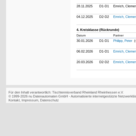
28.11.2025
D1-D1
Emrich, Clemen
04.12.2025
D2-D2
Emrich, Cleme
4. Kreisklasse (Rückrunde)
Datum
Partner
30.01.2026
D1-D1
Philipp, Peter
(
06.02.2026
D1-D1
Emrich, Cleme
20.03.2026
D2-D2
Emrich, Cleme
Für den Inhalt verantwortlich: Tischtennisverband Rheinland Rheinhessen e.V.
© 1999-2026
nu Datenautomaten GmbH - Automatisierte internetgestützte Netzwerkl
Kontakt
,
Impressum
,
Datenschutz