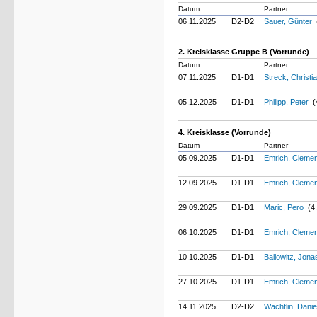
Datum
Partner
06.11.2025
D2-D2
Sauer, Günter
2. Kreisklasse Gruppe B (Vorrunde)
Datum
Partner
07.11.2025
D1-D1
Streck, Christi
05.12.2025
D1-D1
Philipp, Peter
(
4. Kreisklasse (Vorrunde)
Datum
Partner
05.09.2025
D1-D1
Emrich, Cleme
12.09.2025
D1-D1
Emrich, Cleme
29.09.2025
D1-D1
Maric, Pero
(4.
06.10.2025
D1-D1
Emrich, Cleme
10.10.2025
D1-D1
Ballowitz, Jon
27.10.2025
D1-D1
Emrich, Cleme
14.11.2025
D2-D2
Wachtlin, Danie