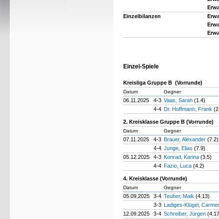
Erwa
Einzelbilanzen
Erwa
Erwa
Erwa
Einzel-Spiele
Kreisliga Gruppe B (Vorrunde)
Datum
Gegner
06.11.2025
4-3
Vaas, Sarah
(1.4)
4-4
Dr. Hoffmann, Frank
(2
2. Kreisklasse Gruppe B (Vorrunde)
Datum
Gegner
07.11.2025
4-3
Brauer, Alexander
(7.2)
4-4
Junge, Elias
(7.9)
05.12.2025
4-3
Konrad, Karina
(3.5)
4-4
Fazio, Luca
(4.2)
4. Kreisklasse (Vorrunde)
Datum
Gegner
05.09.2025
3-4
Teuber, Maik
(4.13)
3-3
Ladiges-Klügel, Carm
12.09.2025
3-4
Schreiber, Jürgen
(4.1