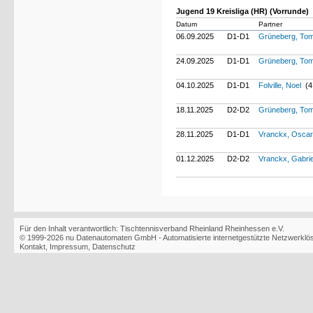
Jugend 19 Kreisliga (HR) (Vorrunde)
Datum
Partner
06.09.2025
D1-D1
Grüneberg, To
24.09.2025
D1-D1
Grüneberg, To
04.10.2025
D1-D1
Folville, Noel
(4
18.11.2025
D2-D2
Grüneberg, To
28.11.2025
D1-D1
Vranckx, Osca
01.12.2025
D2-D2
Vranckx, Gabri
Für den Inhalt verantwortlich: Tischtennisverband Rheinland Rheinhessen e.V.
© 1999-2026
nu Datenautomaten GmbH - Automatisierte internetgestützte Netzwerkl
Kontakt
,
Impressum
,
Datenschutz