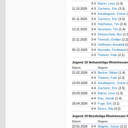
3-3
Balzer, Linus
(1.3)
11.10.2025
4-3
Zachertz, Eric
(3.3)
4-4
Karabegovic, Oskar
(
01.11.2025
3-4
Zachertz, Eric
(3.3)
3-3
Holzheiser, Tim
(2.4)
13.11.2025
3-4
Neumann, Tim
(1.4)
3-3
Dickescheid, Ben
(1.
22.11.2025
3-4
Tomoski, Emilian
(2.2
3-3
Hoffmann, Annabell
(1
05.12.2025
3-4
Nesseler, Ferdinand
(
3-3
Theisen, Felix
(2.1)
Jugend 19 Verbandsliga Rheinhessen
Datum
Gegner
21.02.2026
4-3
Becker, Niklas
(1.4)
4-4
Theisen, Felix
(2.3)
14.03.2026
4-3
Karabegovic, Oskar
(
4-4
Zachertz, Eric
(2.5)
23.03.2026
4-3
Balzer, Linus
(1.3)
4-4
Rau, Jannik
(1.4)
18.04.2026
4-3
Fuge, Eric
(3.1)
4-4
Elvers, Elia
(3.2)
Jugend 19 Bezirksliga Rheinhessen 
Datum
Gegner
23.01.2026
3-4
Wagner, Justus
(2.2)