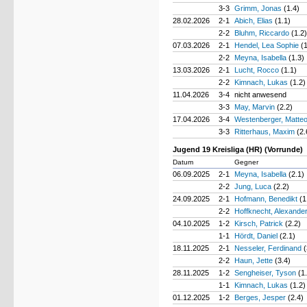
3-3
Grimm, Jonas
(1.4)
28.02.2026
2-1
Abich, Elias
(1.1)
2-2
Bluhm, Riccardo
(1.2)
07.03.2026
2-1
Hendel, Lea Sophie
(
2-2
Meyna, Isabella
(1.3)
13.03.2026
2-1
Lucht, Rocco
(1.1)
2-2
Kimnach, Lukas
(1.2)
11.04.2026
3-4
nicht anwesend
3-3
May, Marvin
(2.2)
17.04.2026
3-4
Westenberger, Matte
3-3
Ritterhaus, Maxim
(2.
Jugend 19 Kreisliga (HR) (Vorrunde)
Datum
Gegner
06.09.2025
2-1
Meyna, Isabella
(2.1)
2-2
Jung, Luca
(2.2)
24.09.2025
2-1
Hofmann, Benedikt
(1
2-2
Hoffknecht, Alexande
04.10.2025
1-2
Kirsch, Patrick
(2.2)
1-1
Hördt, Daniel
(2.1)
18.11.2025
2-1
Nesseler, Ferdinand
(
2-2
Haun, Jette
(3.4)
28.11.2025
1-2
Sengheiser, Tyson
(1
1-1
Kimnach, Lukas
(1.2)
01.12.2025
1-2
Berges, Jesper
(2.4)