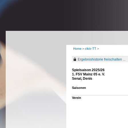
Home
>
click-TT
>
Ergebnishistorie freischalten ...
Spielsaison 2025/26
1. FSV Mainz 05 e. V.
Senal, Denis
Saisonen
Verein