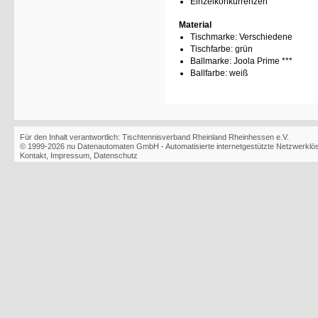
Einzelkonkurrenzen
Material
Tischmarke:
Verschiedene
Tischfarbe:
grün
Ballmarke:
Joola Prime ***
Ballfarbe:
weiß
Für den Inhalt verantwortlich: Tischtennisverband Rheinland Rheinhessen e.V.
© 1999-2026
nu Datenautomaten GmbH - Automatisierte internetgestützte Netzwerkl
Kontakt
,
Impressum
,
Datenschutz