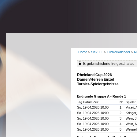
Home
>
click-TT
>
Turnierkalender
>
R
Ergebnishistorie freigeschaltet
Rheinland Cup 2026
Damen/Herren Einzel
Turnier-Spielergebnisse
Endrunde Gruppe A - Runde 1
Tag Datum Zeit
Nr.
Spieler
So. 19.04.2026 10:00
1
Vrcelj, 
So. 19.04.2026 10:00
2
Krieger
So. 19.04.2026 10:00
3
Wein, J
So. 19.04.2026 10:00
4
Wein, N
So. 19.04.2026 10:00
5
Wejmelk