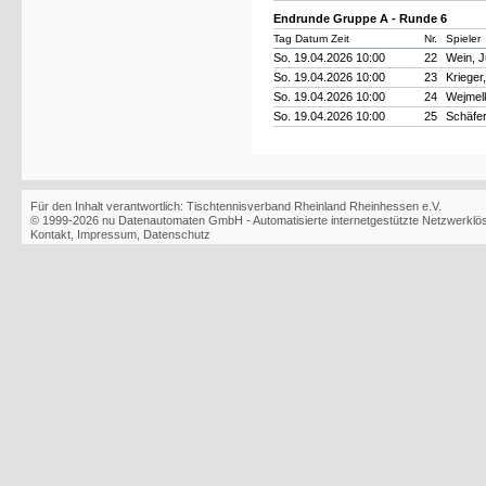
Endrunde Gruppe A - Runde 6
Tag Datum Zeit
Nr.
Spieler
So. 19.04.2026 10:00
22
Wein, J
So. 19.04.2026 10:00
23
Krieger
So. 19.04.2026 10:00
24
Wejmelk
So. 19.04.2026 10:00
25
Schäfe
Für den Inhalt verantwortlich: Tischtennisverband Rheinland Rheinhessen e.V.
© 1999-2026
nu Datenautomaten GmbH - Automatisierte internetgestützte Netzwerkl
Kontakt
,
Impressum
,
Datenschutz