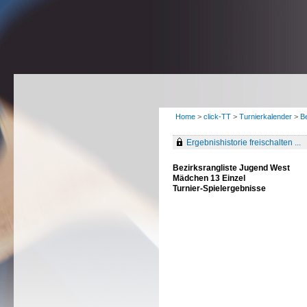
Home
>
click-TT
>
Turnierkalender
>
B
Ergebnishistorie freischalten ...
Bezirksrangliste Jugend West
Mädchen 13 Einzel
Turnier-Spielergebnisse