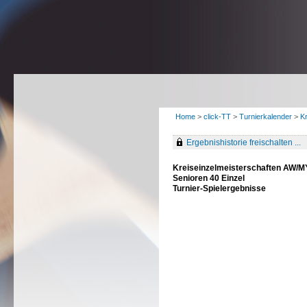
Home
>
click-TT
>
Turnierkalender
>
K
Ergebnishistorie freischalten ...
Kreiseinzelmeisterschaften AW/
Senioren 40 Einzel
Turnier-Spielergebnisse