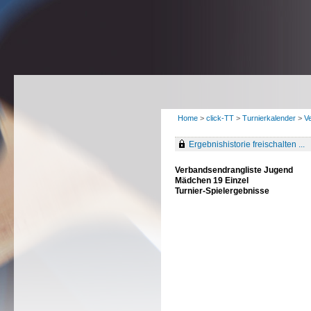
Home
>
click-TT
>
Turnierkalender
>
V
Ergebnishistorie freischalten ...
Verbandsendrangliste Jugend
Mädchen 19 Einzel
Turnier-Spielergebnisse