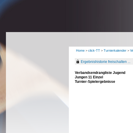
Home
>
click-TT
>
Turnierkalender
>
V
Ergebnishistorie freischalten ...
Verbandsendrangliste Jugend
Jungen 11 Einzel
Turnier-Spielergebnisse