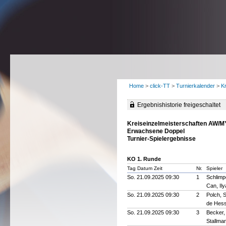
Home
>
click-TT
>
Turnierkalender
>
K
Ergebnishistorie freigeschaltet
Kreiseinzelmeisterschaften AW/
Erwachsene Doppel
Turnier-Spielergebnisse
KO 1. Runde
Tag Datum Zeit
Nr.
Spieler
So. 21.09.2025 09:30
1
Schlimp
Can, Il
So. 21.09.2025 09:30
2
Polch, 
de Hess
So. 21.09.2025 09:30
3
Becker,
Stallma