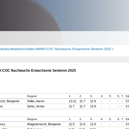
reiseinzelmeisterschaften AW/MY-COC Nachwuchs Erwachsene Senioren 2025
>
MY-COC Nachwuchs Erwachsene Senioren 2025
Gegner
1.
2.
3.
4.
5.
6.
7.
Sä
cht, Benjamin
Söller, Aaron
13:11
11:7
11:9
-
-
-
-
3:
am
Sehic, Armin
11:7
11:7
11:8
-
-
-
-
3:
Gegner
1.
2.
3.
4.
5.
6.
7.
Sä
enry
Wagenknecht, Benjamin
11:5
11:6
11:6
-
-
-
-
3: