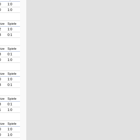
0
1:0
0
1:0
tze
Spiele
2
1:0
3
0:1
tze
Spiele
3
0:1
0
1:0
tze
Spiele
0
1:0
3
0:1
tze
Spiele
3
0:1
1
1:0
tze
Spiele
0
1:0
0
1:0