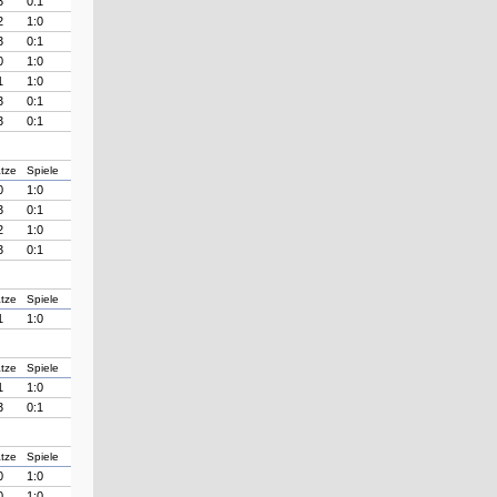
3
0:1
2
1:0
3
0:1
0
1:0
1
1:0
3
0:1
3
0:1
tze
Spiele
0
1:0
3
0:1
2
1:0
3
0:1
tze
Spiele
1
1:0
tze
Spiele
1
1:0
3
0:1
tze
Spiele
0
1:0
0
1:0