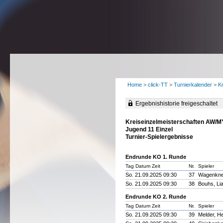
Home
>
click-TT
>
Turnierkalender
>
K
Ergebnishistorie freigeschaltet
Kreiseinzelmeisterschaften AW/
Jugend 11 Einzel
Turnier-Spielergebnisse
Endrunde KO 1. Runde
Tag Datum Zeit
Nr.
Spieler
So. 21.09.2025 09:30
37
Wagenkne
So. 21.09.2025 09:30
38
Bouhs, Li
Endrunde KO 2. Runde
Tag Datum Zeit
Nr.
Spieler
So. 21.09.2025 09:30
39
Melder, H