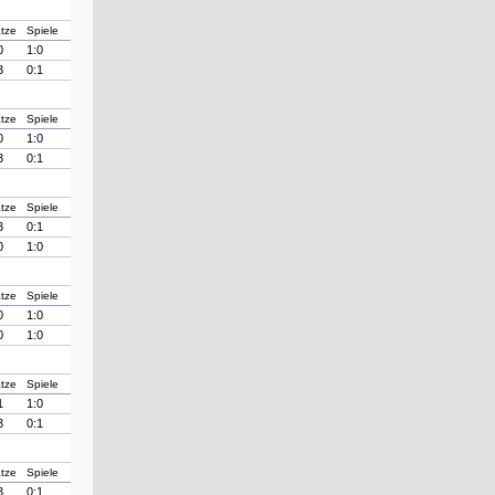
tze
Spiele
0
1:0
3
0:1
tze
Spiele
0
1:0
3
0:1
tze
Spiele
3
0:1
0
1:0
tze
Spiele
0
1:0
0
1:0
tze
Spiele
1
1:0
3
0:1
tze
Spiele
3
0:1