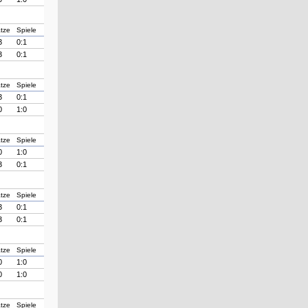
tze
Spiele
3
0:1
3
0:1
tze
Spiele
3
0:1
0
1:0
tze
Spiele
0
1:0
3
0:1
tze
Spiele
3
0:1
3
0:1
tze
Spiele
0
1:0
0
1:0
tze
Spiele