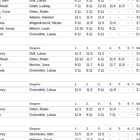
, Klim
Doll, Lukas
6:11
5:11
8:11
-
-
-
-
0:
 Noah
Glath, Ludwig
7:11
9:11
13:11
11:6
11:5
-
-
3:
, Fynn
Otten, Robin
2:11
2:11
6:11
-
-
-
-
0:
k
Adams, Hannes
11:1
11:4
11:6
-
-
-
-
3:
ona
Wagenknecht, Niclas
5:11
11:8
11:5
11:6
-
-
-
3:
hl, Jonas
Mönch, Louis
12:10
5:11
8:11
8:11
-
-
-
1:
am
Ockenfels, Lukas
6:11
4:11
6:11
-
-
-
-
0:
Gegner
1.
2.
3.
4.
5.
6.
7.
Sä
enry
Doll, Lukas
11:3
11:6
11:2
-
-
-
-
3:
 Noah
Otten, Robin
10:12
11:7
6:11
11:9
8:11
-
-
2:
k
Becker, Jona
9:11
11:7
8:11
11:7
11:8
-
-
3:
uis
Ockenfels, Lukas
3:11
8:11
3:11
-
-
-
-
0:
Gegner
1.
2.
3.
4.
5.
6.
7.
Sä
enry
Ockenfels, Lukas
11:9
11:5
9:11
11:8
-
-
-
3:
Gegner
1.
2.
3.
4.
5.
6.
7.
Sä
enry
Otten, Robin
11:3
8:11
11:7
11:4
-
-
-
3:
k
Ockenfels, Lukas
11:9
9:11
4:11
7:11
-
-
-
1:
Gegner
1.
2.
3.
4.
5.
6.
7.
Sä
enry
Sirichenko, Klim
11:5
11:4
11:3
-
-
-
-
3:
uis
Möhring, Jonas
11:1
11:3
11:4
-
-
-
-
3: