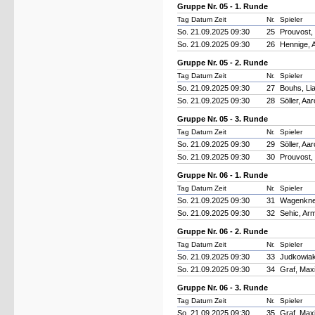
Gruppe Nr. 05 - 1. Runde
Tag Datum Zeit
Nr.
Spieler
So. 21.09.2025 09:30
25
Prouvost,
So. 21.09.2025 09:30
26
Hennige, 
Gruppe Nr. 05 - 2. Runde
Tag Datum Zeit
Nr.
Spieler
So. 21.09.2025 09:30
27
Bouhs, Li
So. 21.09.2025 09:30
28
Söller, Aa
Gruppe Nr. 05 - 3. Runde
Tag Datum Zeit
Nr.
Spieler
So. 21.09.2025 09:30
29
Söller, Aa
So. 21.09.2025 09:30
30
Prouvost,
Gruppe Nr. 06 - 1. Runde
Tag Datum Zeit
Nr.
Spieler
So. 21.09.2025 09:30
31
Wagenknec
So. 21.09.2025 09:30
32
Sehic, Arm
Gruppe Nr. 06 - 2. Runde
Tag Datum Zeit
Nr.
Spieler
So. 21.09.2025 09:30
33
Judkowiak
So. 21.09.2025 09:30
34
Graf, Maxi
Gruppe Nr. 06 - 3. Runde
Tag Datum Zeit
Nr.
Spieler
So. 21.09.2025 09:30
35
Graf, Maxi