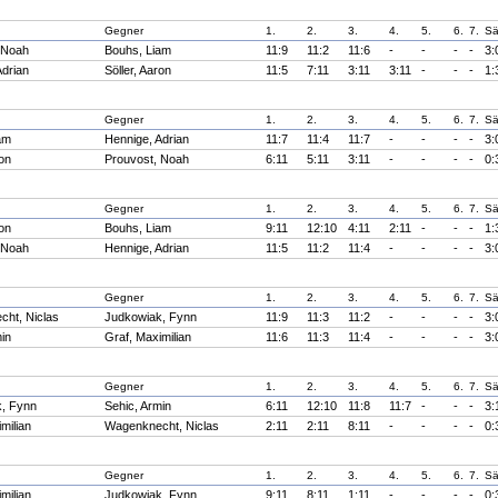
Gegner
1.
2.
3.
4.
5.
6.
7.
Sä
 Noah
Bouhs, Liam
11:9
11:2
11:6
-
-
-
-
3:
Adrian
Söller, Aaron
11:5
7:11
3:11
3:11
-
-
-
1:
Gegner
1.
2.
3.
4.
5.
6.
7.
Sä
am
Hennige, Adrian
11:7
11:4
11:7
-
-
-
-
3:
ron
Prouvost, Noah
6:11
5:11
3:11
-
-
-
-
0:
Gegner
1.
2.
3.
4.
5.
6.
7.
Sä
ron
Bouhs, Liam
9:11
12:10
4:11
2:11
-
-
-
1:
 Noah
Hennige, Adrian
11:5
11:2
11:4
-
-
-
-
3:
Gegner
1.
2.
3.
4.
5.
6.
7.
Sä
ht, Niclas
Judkowiak, Fynn
11:9
11:3
11:2
-
-
-
-
3:
in
Graf, Maximilian
11:6
11:3
11:4
-
-
-
-
3:
Gegner
1.
2.
3.
4.
5.
6.
7.
Sä
, Fynn
Sehic, Armin
6:11
12:10
11:8
11:7
-
-
-
3:
milian
Wagenknecht, Niclas
2:11
2:11
8:11
-
-
-
-
0:
Gegner
1.
2.
3.
4.
5.
6.
7.
Sä
milian
Judkowiak, Fynn
9:11
8:11
1:11
-
-
-
-
0: