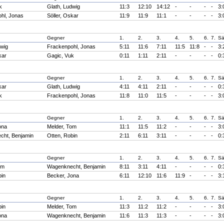
k
Glath, Ludwig
11:3
12:10
14:12
-
-
-
-
3:
hl, Jonas
Söller, Oskar
11:9
11:9
11:1
-
-
-
-
3:
Gegner
1.
2.
3.
4.
5.
6.
7.
Sä
dwig
Frackenpohl, Jonas
5:11
11:6
7:11
11:5
11:8
-
-
3:
kar
Gagic, Vuk
0:11
1:11
2:11
-
-
-
-
0:
Gegner
1.
2.
3.
4.
5.
6.
7.
Sä
kar
Glath, Ludwig
4:11
4:11
2:11
-
-
-
-
0:
k
Frackenpohl, Jonas
11:8
11:0
11:5
-
-
-
-
3:
Gegner
1.
2.
3.
4.
5.
6.
7.
Sä
ona
Melder, Tom
11:1
11:5
11:2
-
-
-
-
3:
cht, Benjamin
Otten, Robin
2:11
6:11
3:11
-
-
-
-
0:
Gegner
1.
2.
3.
4.
5.
6.
7.
Sä
om
Wagenknecht, Benjamin
8:11
3:11
4:11
-
-
-
-
0:
bin
Becker, Jona
6:11
12:10
11:6
11:9
-
-
-
3:
Gegner
1.
2.
3.
4.
5.
6.
7.
Sä
bin
Melder, Tom
11:3
11:2
11:2
-
-
-
-
3:
ona
Wagenknecht, Benjamin
11:6
11:3
11:3
-
-
-
-
3: