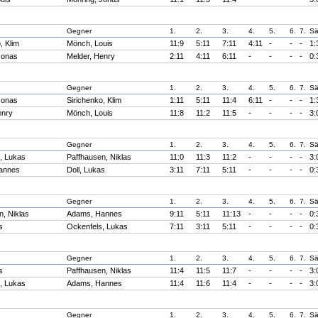
Gegner
1.
2.
3.
4.
5.
6.
7.
Sä
, Klim
Mönch, Louis
11:9
5:11
7:11
4:11
-
-
-
1:
Jonas
Melder, Henry
2:11
4:11
6:11
-
-
-
-
0:
Gegner
1.
2.
3.
4.
5.
6.
7.
Sä
Jonas
Sirichenko, Klim
1:11
5:11
11:4
6:11
-
-
-
1:
enry
Mönch, Louis
11:8
11:2
11:5
-
-
-
-
3:
Gegner
1.
2.
3.
4.
5.
6.
7.
Sä
, Lukas
Paffhausen, Niklas
11:0
11:3
11:2
-
-
-
-
3:
annes
Doll, Lukas
3:11
7:11
5:11
-
-
-
-
0:
Gegner
1.
2.
3.
4.
5.
6.
7.
Sä
n, Niklas
Adams, Hannes
9:11
5:11
11:13
-
-
-
-
0:
s
Ockenfels, Lukas
7:11
3:11
5:11
-
-
-
-
0:
Gegner
1.
2.
3.
4.
5.
6.
7.
Sä
s
Paffhausen, Niklas
11:4
11:5
11:7
-
-
-
-
3:
, Lukas
Adams, Hannes
11:4
11:6
11:4
-
-
-
-
3:
Gegner
1.
2.
3.
4.
5.
6.
7.
Sä