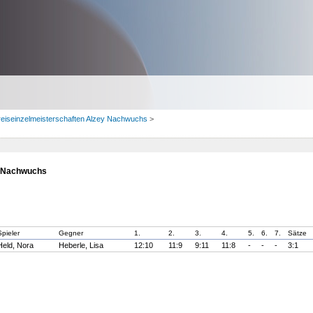
reiseinzelmeisterschaften Alzey Nachwuchs
>
y Nachwuchs
Spieler
Gegner
1.
2.
3.
4.
5.
6.
7.
Sätze
Held, Nora
Heberle, Lisa
12:10
11:9
9:11
11:8
-
-
-
3:1