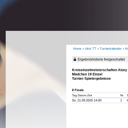
Home
>
click-TT
>
Turnierkalender
>
K
Ergebnishistorie freigeschaltet
Kreiseinzelmeisterschaften Alze
Mädchen 19 Einzel
Turnier-Spielergebnisse
8 Finale
Tag Datum Zeit
Nr.
So. 21.09.2025 14:00
1