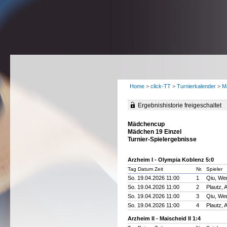
Home
>
click-TT
>
Turnierkalender
>
M
Ergebnishistorie freigeschaltet
Mädchencup
Mädchen 19 Einzel
Turnier-Spielergebnisse
Arzheim I - Olympia Koblenz 5:0
Tag Datum Zeit
Nr.
Spieler
So. 19.04.2026 11:00
1
Qiu, Wen
So. 19.04.2026 11:00
2
Plautz, 
So. 19.04.2026 11:00
3
Qiu, Wen
So. 19.04.2026 11:00
4
Plautz, 
Arzheim II - Maischeid II 1:4