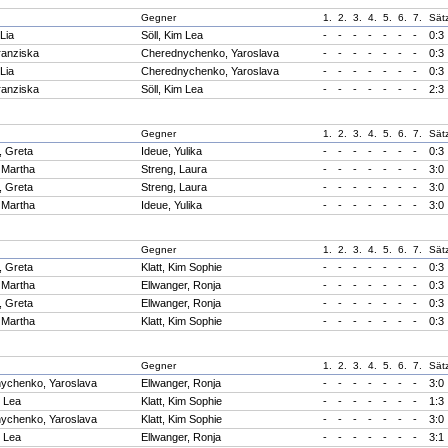
Gegner
1.
2.
3.
4.
5.
6.
7.
Sät
Lia
Söll, Kim Lea
-
-
-
-
-
-
-
0:3
ranziska
Cherednychenko, Yaroslava
-
-
-
-
-
-
-
0:3
Lia
Cherednychenko, Yaroslava
-
-
-
-
-
-
-
0:3
ranziska
Söll, Kim Lea
-
-
-
-
-
-
-
2:3
Gegner
1.
2.
3.
4.
5.
6.
7.
Sät
, Greta
Ideue, Yulika
-
-
-
-
-
-
-
0:3
 Martha
Streng, Laura
-
-
-
-
-
-
-
3:0
, Greta
Streng, Laura
-
-
-
-
-
-
-
3:0
 Martha
Ideue, Yulika
-
-
-
-
-
-
-
3:0
Gegner
1.
2.
3.
4.
5.
6.
7.
Sät
, Greta
Klatt, Kim Sophie
-
-
-
-
-
-
-
0:3
 Martha
Ellwanger, Ronja
-
-
-
-
-
-
-
0:3
, Greta
Ellwanger, Ronja
-
-
-
-
-
-
-
0:3
 Martha
Klatt, Kim Sophie
-
-
-
-
-
-
-
0:3
Gegner
1.
2.
3.
4.
5.
6.
7.
Sät
ychenko, Yaroslava
Ellwanger, Ronja
-
-
-
-
-
-
-
3:0
m Lea
Klatt, Kim Sophie
-
-
-
-
-
-
-
1:3
ychenko, Yaroslava
Klatt, Kim Sophie
-
-
-
-
-
-
-
3:0
m Lea
Ellwanger, Ronja
-
-
-
-
-
-
-
3:1