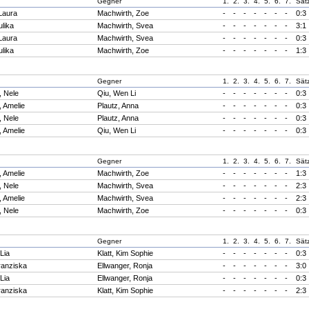
Gegner
1.
2.
3.
4.
5.
6.
7.
Sät
Laura
Machwirth, Zoe
-
-
-
-
-
-
-
0:3
ulika
Machwirth, Svea
-
-
-
-
-
-
-
3:1
Laura
Machwirth, Svea
-
-
-
-
-
-
-
0:3
ulika
Machwirth, Zoe
-
-
-
-
-
-
-
1:3
Gegner
1.
2.
3.
4.
5.
6.
7.
Sät
, Nele
Qiu, Wen Li
-
-
-
-
-
-
-
0:3
, Amelie
Plautz, Anna
-
-
-
-
-
-
-
0:3
, Nele
Plautz, Anna
-
-
-
-
-
-
-
0:3
, Amelie
Qiu, Wen Li
-
-
-
-
-
-
-
0:3
Gegner
1.
2.
3.
4.
5.
6.
7.
Sät
, Amelie
Machwirth, Zoe
-
-
-
-
-
-
-
1:3
, Nele
Machwirth, Svea
-
-
-
-
-
-
-
2:3
, Amelie
Machwirth, Svea
-
-
-
-
-
-
-
2:3
, Nele
Machwirth, Zoe
-
-
-
-
-
-
-
0:3
Gegner
1.
2.
3.
4.
5.
6.
7.
Sät
Lia
Klatt, Kim Sophie
-
-
-
-
-
-
-
0:3
ranziska
Ellwanger, Ronja
-
-
-
-
-
-
-
3:0
Lia
Ellwanger, Ronja
-
-
-
-
-
-
-
0:3
ranziska
Klatt, Kim Sophie
-
-
-
-
-
-
-
2:3