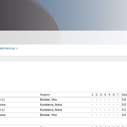
ädchencup
>
Gegner
1.
2.
3.
4.
5.
6.
7.
Sät
 Li
Bondar, Vira
-
-
-
-
-
-
-
3:0
Anna
Kunieieva, Arina
-
-
-
-
-
-
-
3:0
 Li
Kunieieva, Arina
-
-
-
-
-
-
-
3:1
Anna
Bondar, Vira
-
-
-
-
-
-
-
3:0