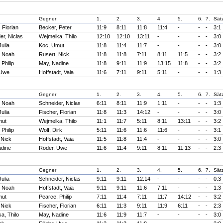
Gegner
1.
2.
3.
4.
5.
6.
7.
Sät
 Florian
Becker, Peter
11:9
8:11
11:8
11:4
-
-
-
3:1
er, Niclas
Wejmelka, Thilo
12:10
12:10
13:11
-
-
-
-
3:0
ulia
Koc, Umut
11:8
11:4
11:7
-
-
-
-
3:0
, Noah
Rusert, Nick
11:8
11:8
7:11
8:11
11:5
-
-
3:2
Philip
May, Nadine
11:8
9:11
11:9
13:15
11:8
-
-
3:2
 Uwe
Hoffstadt, Vaia
11:6
7:11
9:11
5:11
-
-
-
1:3
Gegner
1.
2.
3.
4.
5.
6.
7.
Sät
, Noah
Schneider, Niclas
6:11
8:11
11:9
1:11
-
-
-
1:3
ulia
Fischer, Florian
11:8
11:3
14:12
-
-
-
-
3:0
mut
Wejmelka, Thilo
11:1
11:7
5:11
8:11
13:11
-
-
3:2
Philip
Wolf, Dirk
5:11
11:6
11:6
11:6
-
-
-
3:1
 Nick
Hoffstadt, Vaia
11:5
11:8
11:4
-
-
-
-
3:0
adine
Röder, Uwe
11:6
11:4
9:11
8:11
11:13
-
-
2:3
Gegner
1.
2.
3.
4.
5.
6.
7.
Sät
ulia
Schneider, Niclas
9:11
9:11
12:14
-
-
-
-
0:3
, Noah
Hoffstadt, Vaia
9:11
9:11
11:6
7:11
-
-
-
1:3
mut
Pearce, Philip
7:11
11:4
7:11
11:7
14:12
-
-
3:2
 Nick
Fischer, Florian
6:11
11:3
9:11
11:9
6:11
-
-
2:3
a, Thilo
May, Nadine
11:6
11:9
11:7
-
-
-
-
3:0