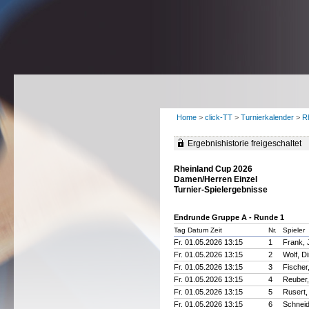
Home
>
click-TT
>
Turnierkalender
>
R
Ergebnishistorie freigeschaltet
Rheinland Cup 2026
Damen/Herren Einzel
Turnier-Spielergebnisse
Endrunde Gruppe A - Runde 1
Tag Datum Zeit
Nr.
Spieler
Fr. 01.05.2026 13:15
1
Frank, J
Fr. 01.05.2026 13:15
2
Wolf, Di
Fr. 01.05.2026 13:15
3
Fischer,
Fr. 01.05.2026 13:15
4
Reuber
Fr. 01.05.2026 13:15
5
Rusert,
Fr. 01.05.2026 13:15
6
Schneid