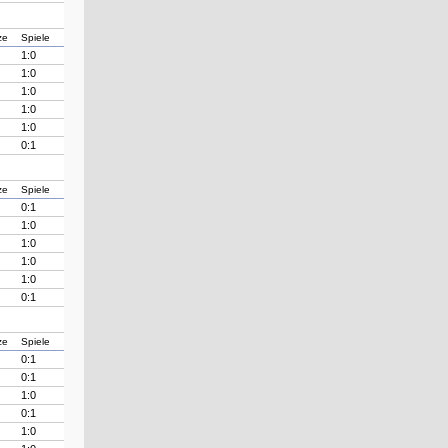
ze
Spiele
1:0
1:0
1:0
1:0
1:0
0:1
ze
Spiele
0:1
1:0
1:0
1:0
1:0
0:1
ze
Spiele
0:1
0:1
1:0
0:1
1:0