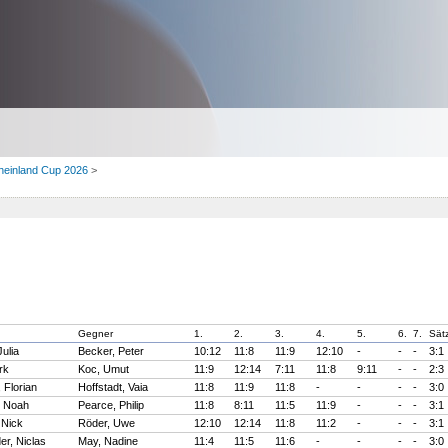
heinland Cup 2026
>
Gegner
1.
2.
3.
4.
5.
6.
7.
Sät
ulia
Becker, Peter
10:12
11:8
11:9
12:10
-
-
-
3:1
rk
Koc, Umut
11:9
12:14
7:11
11:8
9:11
-
-
2:3
 Florian
Hoffstadt, Vaia
11:8
11:9
11:8
-
-
-
-
3:0
, Noah
Pearce, Philip
11:8
8:11
11:5
11:9
-
-
-
3:1
 Nick
Röder, Uwe
12:10
12:14
11:8
11:2
-
-
-
3:1
er, Niclas
May, Nadine
11:4
11:5
11:6
-
-
-
-
3:0