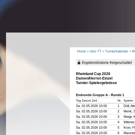
Home
>
click-TT
>
Turnierkalender
>
R
Ergebnishistorie freigeschaltet
Rheinland Cup 2026
Damen/Herren Einzel
Turnier-Spielergebnisse
Endrunde Gruppe A - Runde 1
Tag Datum Zeit
Nr.
Spieler
Sa. 02.05.2026 10:00
1
Döll, A
Sa. 02.05.2026 10:00
2
Menk, S
Sa. 02.05.2026 10:00
3
Weigt, 
Sa. 02.05.2026 10:00
4
Wittmer
Sa. 02.05.2026 10:00
5
Kron, F
Sa. 02.05.2026 10:00
6
Manste