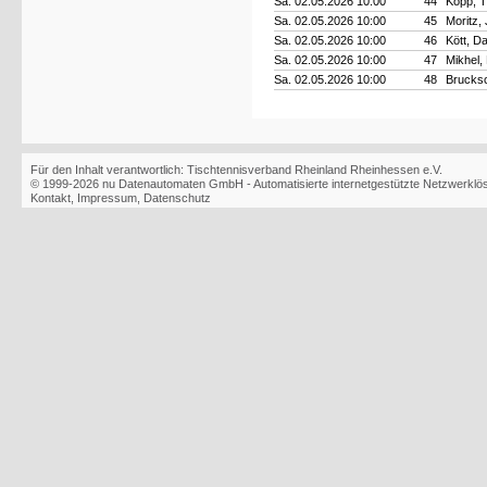
Sa. 02.05.2026 10:00
44
Kopp, 
Sa. 02.05.2026 10:00
45
Moritz,
Sa. 02.05.2026 10:00
46
Kött, D
Sa. 02.05.2026 10:00
47
Mikhel,
Sa. 02.05.2026 10:00
48
Brucks
Für den Inhalt verantwortlich: Tischtennisverband Rheinland Rheinhessen e.V.
© 1999-2026
nu Datenautomaten GmbH - Automatisierte internetgestützte Netzwerkl
Kontakt
,
Impressum
,
Datenschutz