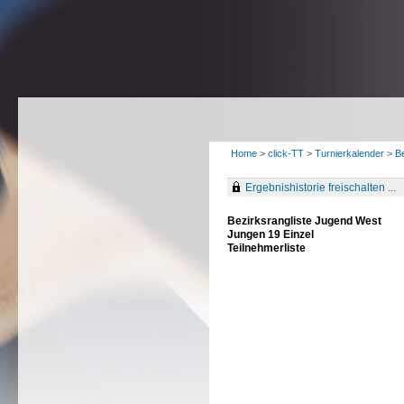
Home
>
click-TT
>
Turnierkalender
>
B
Ergebnishistorie freischalten ...
Bezirksrangliste Jugend West
Jungen 19 Einzel
Teilnehmerliste