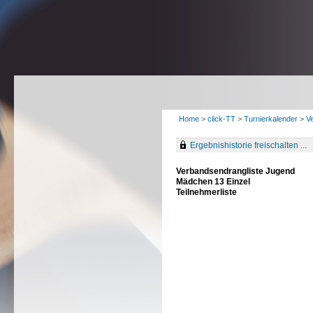
Home
>
click-TT
>
Turnierkalender
>
V
Ergebnishistorie freischalten ...
Verbandsendrangliste Jugend
Mädchen 13 Einzel
Teilnehmerliste