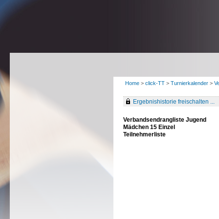
Home
>
click-TT
>
Turnierkalender
>
V
Ergebnishistorie freischalten ...
Verbandsendrangliste Jugend
Mädchen 15 Einzel
Teilnehmerliste