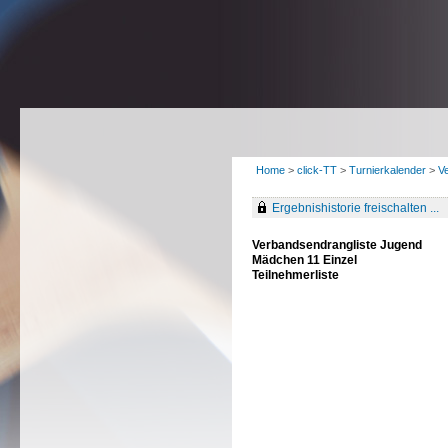
Home
>
click-TT
>
Turnierkalender
>
V
Ergebnishistorie freischalten ...
Verbandsendrangliste Jugend
Mädchen 11 Einzel
Teilnehmerliste