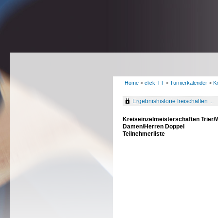
Home
>
click-TT
>
Turnierkalender
>
Kr
Ergebnishistorie freischalten ...
Kreiseinzelmeisterschaften Trier/
Damen/Herren Doppel
Teilnehmerliste