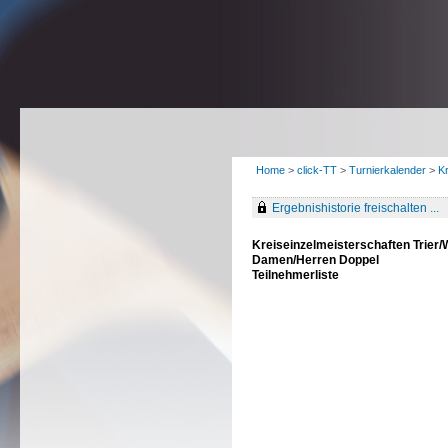
Home
>
click-TT
>
Turnierkalender
>
Kr
Ergebnishistorie freischalten ...
Kreiseinzelmeisterschaften Trier/
Damen/Herren Doppel
Teilnehmerliste