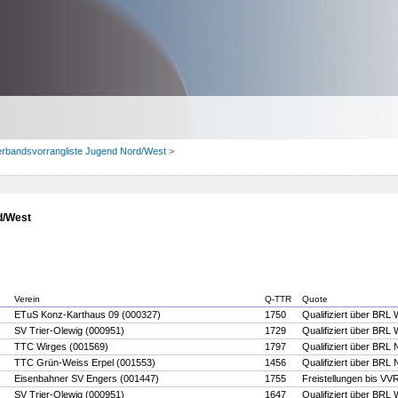
erbandsvorrangliste Jugend Nord/West
>
d/West
Verein
Q-TTR
Quote
ETuS Konz-Karthaus 09 (000327)
1750
Qualifiziert über BRL
SV Trier-Olewig (000951)
1729
Qualifiziert über BRL
TTC Wirges (001569)
1797
Qualifiziert über BRL 
TTC Grün-Weiss Erpel (001553)
1456
Qualifiziert über BRL 
Eisenbahner SV Engers (001447)
1755
Freistellungen bis VV
SV Trier-Olewig (000951)
1647
Qualifiziert über BRL