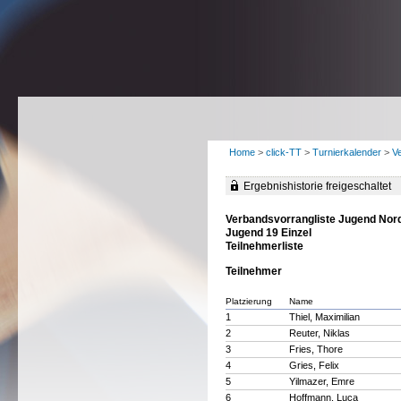
Home
>
click-TT
>
Turnierkalender
>
V
Ergebnishistorie freigeschaltet
Verbandsvorrangliste Jugend Nor
Jugend 19 Einzel
Teilnehmerliste
Teilnehmer
Platzierung
Name
1
Thiel, Maximilian
2
Reuter, Niklas
3
Fries, Thore
4
Gries, Felix
5
Yilmazer, Emre
6
Hoffmann, Luca