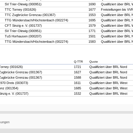
SV Trier-Olewig (000951)
1690
Qualifiziert über BRL
TTC Torney (001626)
1677
Freistellungen bis VV
TTC Zugbrücke Grenzau (001367)
1553
Qualifiziert über BRL 
TTG Mündersbach/Höchstenbach (002274)
1695
Qualifiziert über BRL 
CFT Sinzig e. V. (001737)
1579
Qualifiziert über BRL
SV Trier-Olewig (000951)
1771
Qualifiziert über BRL
TuS Horhausen (000207)
1501
Qualifiziert über BRL 
TTG Mündersbach/Höchstenbach (002274)
1583
Qualifiziert über BRL 
Q-TTR
Quote
orney (001626)
1721
Qualifiziert über BRL Nord
ugbrücke Grenzau (001367)
1627
Qualifiziert über BRL Nord
ugbrücke Grenzau (001367)
1588
Qualifiziert über BRL Nord
970 Dreis (003073)
1611
Qualifiziert über BRL West
nz (001354)
1685
Qualifiziert über BRL West
inzig e. V. (001737)
1532
Qualifiziert über BRL West
ösungen