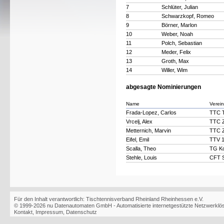
7
Schlüter, Julian
8
Schwarzkopf, Romeo
9
Börner, Marlon
10
Weber, Noah
11
Polch, Sebastian
12
Meder, Felix
13
Groth, Max
14
Willer, Wim
abgesagte Nominierungen
Name
Verein
Frada-Lopez, Carlos
TTC T
Vrcelj, Alex
TTC Z
Metternich, Marvin
TTC Z
Eifel, Emil
TTV 1
Scalla, Theo
TG Ko
Stehle, Louis
CFT S
Für den Inhalt verantwortlich: Tischtennisverband Rheinland Rheinhessen e.V.
© 1999-2026
nu Datenautomaten GmbH - Automatisierte internetgestützte Netzwerkl
Kontakt
,
Impressum
,
Datenschutz