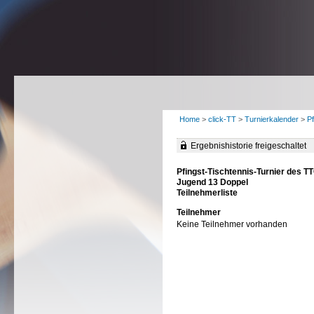
Home
>
click-TT
>
Turnierkalender
>
P
Ergebnishistorie freigeschaltet
Pfingst-Tischtennis-Turnier des T
Jugend 13 Doppel
Teilnehmerliste
Teilnehmer
Keine Teilnehmer vorhanden