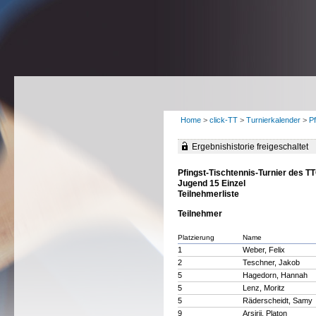
Home
>
click-TT
>
Turnierkalender
>
P
Ergebnishistorie freigeschaltet
Pfingst-Tischtennis-Turnier des T
Jugend 15 Einzel
Teilnehmerliste
Teilnehmer
Platzierung
Name
1
Weber, Felix
2
Teschner, Jakob
5
Hagedorn, Hannah
5
Lenz, Moritz
5
Räderscheidt, Samy
9
Arsirii, Platon