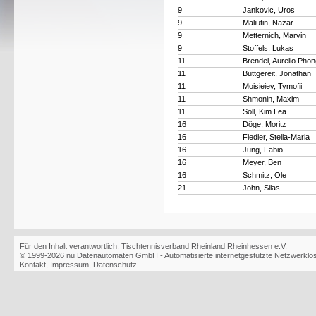
9
Jankovic, Uros
9
Maliutin, Nazar
9
Metternich, Marvin
9
Stoffels, Lukas
11
Brendel, Aurelio Pho
11
Buttgereit, Jonathan
11
Moisieiev, Tymofii
11
Shmonin, Maxim
11
Söll, Kim Lea
16
Döge, Moritz
16
Fiedler, Stella-Maria
16
Jung, Fabio
16
Meyer, Ben
16
Schmitz, Ole
21
John, Silas
Für den Inhalt verantwortlich: Tischtennisverband Rheinland Rheinhessen e.V.
© 1999-2026
nu Datenautomaten GmbH - Automatisierte internetgestützte Netzwerkl
Kontakt
,
Impressum
,
Datenschutz