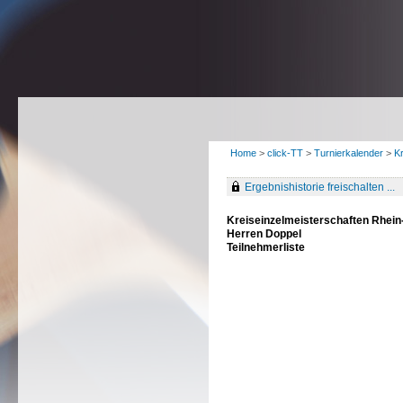
Home
>
click-TT
>
Turnierkalender
>
K
Ergebnishistorie freischalten ...
Kreiseinzelmeisterschaften Rhe
Herren Doppel
Teilnehmerliste